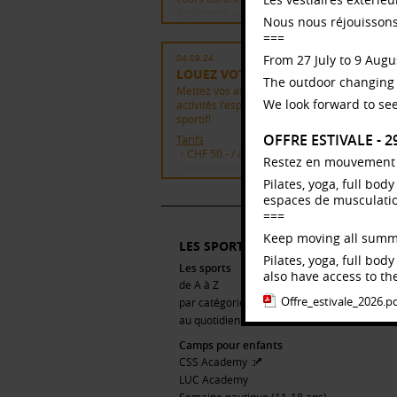
également aux espaces de musculation, de 
Nous nous réjouissons
volley, et de toutes les installations disponibl
===
pour le sport libre.
===
From 27 July to 9 Augus
04.09.24
LOUEZ VOTRE CASIER!
Keep moving all summer long with our sum
The outdoor changing 
offer!
Mettez vos affaires en sécurité et participez
We look forward to see
activités l'esprit léger : louez un casier au ce
Pilates, yoga, full body workout: take advant
sportif!
our courses during the summer from just CH
OFFRE ESTIVALE - 
and also have access to the weight rooms, b
Tarifs
volleyball and all the facilities available for f
・CHF 50.- / année (du 1er juillet au 15 juillet
Restez en mouvement to
sport.
l'année suivante)
・CHF 35.- / semestre (du 1er septembre au
Pilates, yoga, full bo
Offre_estivale_2026.pdf
février / du 1er février au 15 juillet)
espaces de musculation,
Toutes les infos sur la page concernée ci-de
===
===
Keep moving all summ
Keep your belongings safe and take part in
LES SPORTS
activities with a light mind: hire a locker at th
Pilates, yoga, full bo
Les sports
sports centre!
also have access to the
de A à Z
Offre_estivale_2026.p
par catégorie
・CHF 50.00 / year (from 1 July to 15 July of t
au quotidien
following year)
・CHF 35.00 / half-year (1 September to 28
Camps pour enfants
February / 1 February to 15 July)
CSS Academy
Full details on the relevant page below.
LUC Academy
ACTIVITÉ LIÉE:
LOCATION DE CASIER