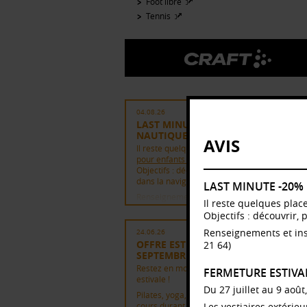
Foot libre
Tennis
04.08.26
LAST MINUTE -20% | SEMAINE
NAUTIQUE ENFANTS
AVIS
Il reste quelques places pour la
semaine nau
pour enfants
(11-18 ans), du 10 au 14 août.
Objectifs : découvrir, progresser, se perfect
dans la navigation à voile et la planche à voil
LAST MINUTE -20%
Renseignements et inscription directement
Il reste quelques plac
auprès du Centre nautique (sur place |
Objectifs : découvrir, 
cn@unil.ch
| 021 692 21 64)
Renseignements et ins
24.06.26
OFFRE ESTIVALE - 29 JUIN AU 13
21 64)
SEPTEMBRE
Restez en mouvement tout l'été avec notre o
FERMETURE ESTIVA
estivale !
Du 27 juillet au 9 août
Pilates, yoga, full body workout : profitez de 
cours durant l'été dès CHF 16.- et accédez
Les vestiaires extérie