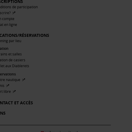
SCRIPTIONS
ditions de participation
nscrire?
n compte
at en ligne
CATIONS/RÉSERVATIONS
nning par lieu
ation
rains et salles
ation de casiers
let aux Diablerets
ervations
tre nautique
nis
rt libre
NTACT ET ACCÈS
ENS