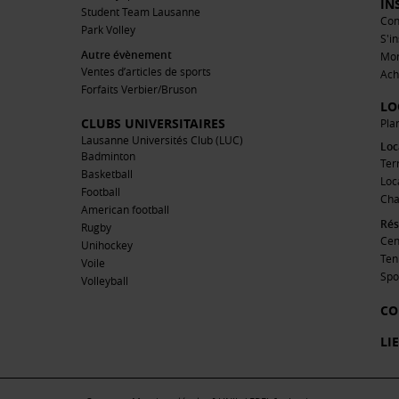
IN
Student Team Lausanne
Con
Park Volley
S'i
Autre évènement
Mo
Ventes d’articles de sports
Ach
Forfaits Verbier/Bruson
LO
CLUBS UNIVERSITAIRES
Pla
Lausanne Universités Club (LUC)
Loc
Badminton
Ter
Basketball
Loc
Football
Cha
American football
Rés
Rugby
Cen
Unihockey
Ten
Voile
Spo
Volleyball
CO
LI