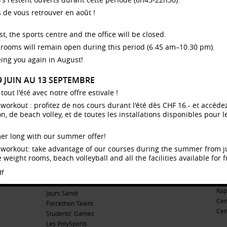
beach
nous permettra de vous accueillir dans de
 de vous retrouver en août !
es
meilleures conditions.
Dans l'intervalle, les salles du Pavillon et de la
t, the sports centre and the office will be closed.
galerie SOS1 resteront ouvertes durant toute la
mer
période.
rooms will remain open during this period (6.45 am–10.30 pm).
 aux
Merci pour votre compréhension et votre
ing you again in August!
ntre
age of
patience !
F 16
===
29 JUIN AU 13 SEPTEMBRE
each
The SOS 2 fitness room will be closed from June 1
ree
 de
to August 17, 2026.
ut l'été avec notre offre estivale !
Renovation work on the floor is planned to
 28
dy workout : profitez de nos cours durant l'été dès CHF 16.- et accé
improve your comfort and safety, enabling us to
 de beach volley, et de toutes les installations disponibles pour le
welcome you in better conditions.
ssous.
In the meantime, the Pavillon and SOS1 gallery
er long with our summer offer!
gyms will remain open throughout this period.
ÉVÈNEMENTS
SE
e
dy workout: take advantage of our courses during the summer from 
Thank you for your understanding and patience!
Bie
Évènements sportifs
 weight rooms, beach volleyball and all the facilities available for f
Le 
Nuit du volley
ACTIVITÉ LIÉE:
MUSCULATION
Équ
df
Nuit de la danse
he
Str
Nuit du badminton
Rap
Jours Santé
Cen
Forcethon Talent
Cen
Students' Games
Les PolySports