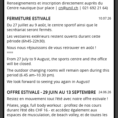
Renseignements et inscription directement auprès du
Centre nautique (sur place |
cn@unil.ch
| 021 692 21 64)
FERMETURE ESTIVALE
10.07.26
Du 27 juillet au 9 août, le centre sportif ainsi que le
secrétariat seront fermés.
Les vestiaires extérieurs restent ouverts durant cette
période (6h45-22h30).
Nous nous réjouissons de vous retrouver en août !
===
» Version française [pdf]
From 27 July to 9 August, the sports centre and the office
will be closed.
The outdoor changing rooms will remain open during this
period (6.45 am–10.30 pm).
We look forward to seeing you again in August!
OFFRE ESTIVALE - 29 JUIN AU 13 SEPTEMBRE
24.06.26
Restez en mouvement tout l'été avec notre offre estivale !
Pilates, yoga, full body workout : profitez de nos cours
durant l'été dès CHF 16.- et accédez également aux
espaces de musculation, de beach volley, et de toutes les