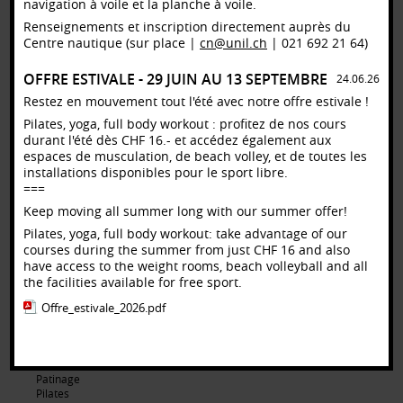
navigation à voile et la planche à voile.
Judo
Renseignements et inscription directement auprès du
K
Centre nautique (sur place |
cn@unil.ch
| 021 692 21 64)
Karaté
Kendo
OFFRE ESTIVALE - 29 JUIN AU 13 SEPTEMBRE
Kick-boxing
24.06.26
Krav Maga
Restez en mouvement tout l'été avec notre offre estivale !
L
Pilates, yoga, full body workout : profitez de nos cours
Lindy Hop
durant l'été dès CHF 16.- et accédez également aux
Location de casier
espaces de musculation, de beach volley, et de toutes les
Low Pressure Fitness (LPF)
installations disponibles pour le sport libre.
M
===
Massage (Cours)
Mindfulness
Keep moving all summer long with our summer offer!
Musculation
Pilates, yoga, full body workout: take advantage of our
Musculation connectée
courses during the summer from just CHF 16 and also
N
have access to the weight rooms, beach volleyball and all
Natation
the facilities available for free sport.
Netball
P
Offre_estivale_2026.pdf
Parachutisme
Parapente
Parapente à skis
Parkour
Patinage
Pilates