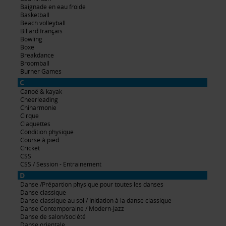
Baignade en eau froide
Basketball
Beach volleyball
Billard français
Bowling
Boxe
Breakdance
Broomball
Burner Games
C
Canoë & kayak
Cheerleading
Chiharmonie
Cirque
Claquettes
Condition physique
Course à pied
Cricket
CSS
CSS / Session - Entrainement
D
Danse /Prépartion physique pour toutes les danses
Danse classique
Danse classique au sol / Initiation à la danse classique
Danse Contemporaine / Modern-Jazz
Danse de salon/société
Danse orientale