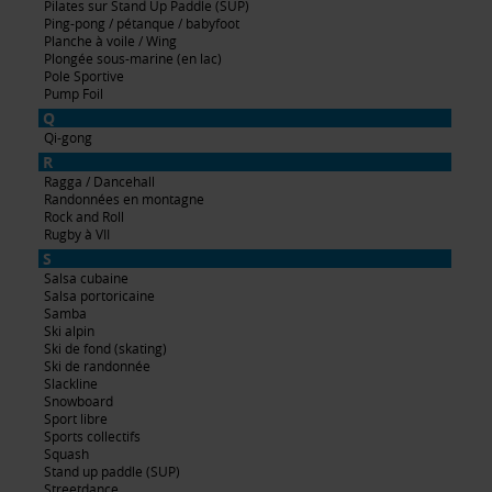
Pilates sur Stand Up Paddle (SUP)
Ping-pong / pétanque / babyfoot
Planche à voile / Wing
Plongée sous-marine (en lac)
Pole Sportive
Pump Foil
Q
Qi-gong
R
Ragga / Dancehall
Randonnées en montagne
Rock and Roll
Rugby à VII
S
Salsa cubaine
Salsa portoricaine
Samba
Ski alpin
Ski de fond (skating)
Ski de randonnée
Slackline
Snowboard
Sport libre
Sports collectifs
Squash
Stand up paddle (SUP)
Streetdance