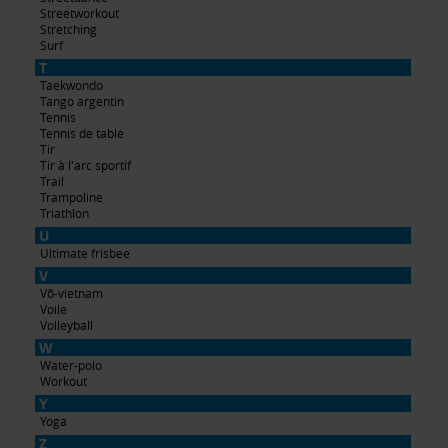
Streetworkout
Stretching
Surf
T
Taekwondo
Tango argentin
Tennis
Tennis de table
Tir
Tir à l'arc sportif
Trail
Trampoline
Triathlon
U
Ultimate frisbee
V
Võ-vietnam
Voile
Volleyball
W
Water-polo
Workout
Y
Yoga
Z