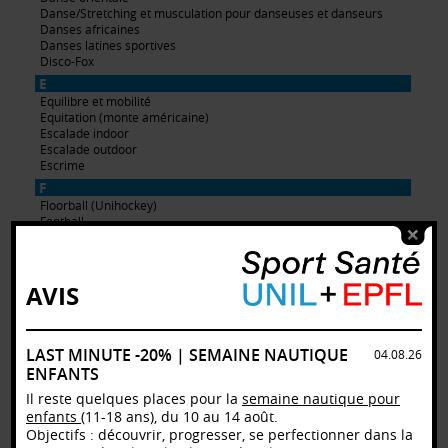
Danse/Stretching et musculation pour danseuses et danseurs
Danses africaines
Danses latines sportives
Disco-Fox
E
Equilibre et mobilité
Equitation (monte américaine)
Escalade indoor
Escalade outdoor
Escrime
F
Floorball (Unihockey)
Football
Football - Championnat
G
Golf
AVIS
H
Handball
Hapkido
Hip-Hop
LAST MINUTE -20% | SEMAINE NAUTIQUE
04.08.26
Hockey sur gazon
ENFANTS
Hockey sur glace
Il reste quelques places pour la
semaine nautique pour
I
enfants
(11-18 ans), du 10 au 14 août.
Indoor Cycling
Objectifs : découvrir, progresser, se perfectionner dans la
J