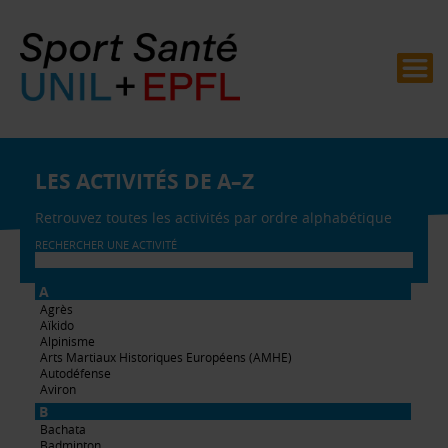
LES ACTIVITÉS DE A–Z
Retrouvez toutes les activités par ordre alphabétique
RECHERCHER UNE ACTIVITÉ
A
Agrès
Aïkido
Alpinisme
Arts Martiaux Historiques Européens (AMHE)
Autodéfense
Aviron
B
Bachata
Badminton