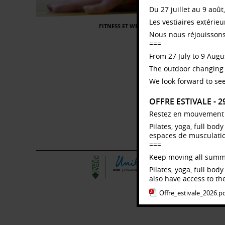
Du 27 juillet au 9 août
Les vestiaires extérie
O
FITNESS ET WELLNESS
Nous nous réjouissons
Le
===
da
d'
From 27 July to 9 Augus
qu’
The outdoor changing 
pr
so
We look forward to see
No
de 
OFFRE ESTIVALE - 
Su
Restez en mouvement to
mo
Pilates, yoga, full bo
En
espaces de musculation,
(
pa
===
Keep moving all summ
Pilates, yoga, full bo
also have access to the
Offre_estivale_2026.p