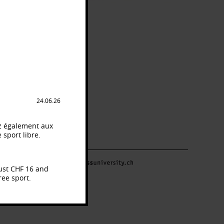
N
de
e,
24.06.26
dez également aux
 sport libre.
just CHF 16 and
ree sport.