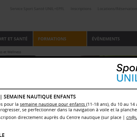
Service Sport Santé UNIL+EPFL
Inscriptions
Locations/Réservatio
ORT ET SANTÉ
FORMATIONS
ÉVÈNEMENTS
ss et Wellness
 | SEMAINE NAUTIQUE ENFANTS
es pour la
semaine nautique pour enfants
(11-18 ans), du 10 au 14 
progresser, se perfectionner dans la navigation à voile et la planche 
cription directement auprès du Centre nautique (sur place |
cn@u
LE