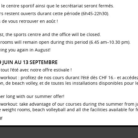
, le centre sportif ainsi que le secrétariat seront fermés.
urs restent ouverts durant cette période (6h45-22h30).
FFRE DE FORMATIONS "FITNESS ET WELLNESS" EN TRANSITIO
 de vous retrouver en août !
 Service Sport Santé UNIL+EPFL a proposé durant plus de 30 ans des formations
ns le domaine fitness et wellness, permettant ainsi à de nombreuses personnes
acquérir des compétences professionnelles dans ces secteurs. Le programme tel
t, the sports centre and the office will be closed.
il était offert jusqu’ici est en cours de révision, afin de permettre aux formations 
rooms will remain open during this period (6.45 am–10.30 pm).
endre une nouvelle dimension plus actuelle et en phase avec les tendances
ciétales.
ing you again in August!
tre nouvelle offre s’alignera aux exigences actuelles en matière de santé publiqu
digitalisation et d’innovation.
29 JUIN AU 13 SEPTEMBRE
ivez-nous sur nos réseaux sociaux (
Linkedin
,
Instagram
) afin d’en savoir plus le
ut l'été avec notre offre estivale !
ment venu!
dy workout : profitez de nos cours durant l'été dès CHF 16.- et accé
 cas de question, vous pouvez vous adresser à Patricia Soave
 de beach volley, et de toutes les installations disponibles pour le
tricia.soave@unil.ch
).
er long with our summer offer!
Contact
– Mentions légales [
UNIL
/
EPFL
]
– Login
dy workout: take advantage of our courses during the summer from 
 weight rooms, beach volleyball and all the facilities available for f
df