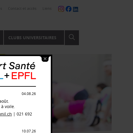
ns
Contact et accès
Liens
CLUBS UNIVERSITAIRES
04.08.26
août.
à voile.
nil.ch
| 021 692
10.07.26