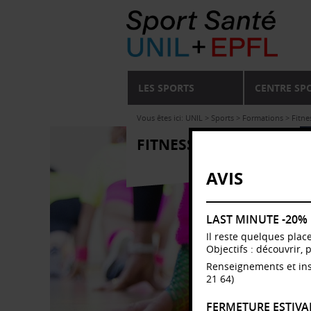
LES SPORTS
CENTRE SP
Vous êtes ici:
UNIL
>
Sports
>
Formations
>
Fitne
FITNESS & WELLNESS
AVIS
LAST MINUTE -20%
Il reste quelques plac
Objectifs : découvrir, 
Renseignements et ins
21 64)
FERMETURE ESTIVA