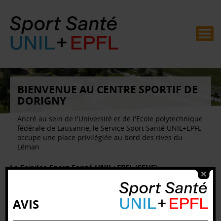
BIENVENUE AU CENTRE SPORTIF DE
DORIGNY
Ancré au sein de l'Université et de l'Ecole polytechnique
fédérale de Lausanne, le Service Sport Santé UNIL+EPFL
occupe une place privilégiée au bord des rives du
Léman.
Le Service Sport Santé UNIL+EPFL (SSUE)
Institution de référence aux niveaux cantonal, national et
international, le Service Sport Santé UNIL+EPFL met l’accent sur la
santé durable et propose des activités physiques variées afin de
AVIS
mettre en mouvement la communauté académique lausannoise dans
le cadre exceptionnel du Centre sportif de Dorigny.
Tenant à cœur de promouvoir le
développement du sport pour toutes et