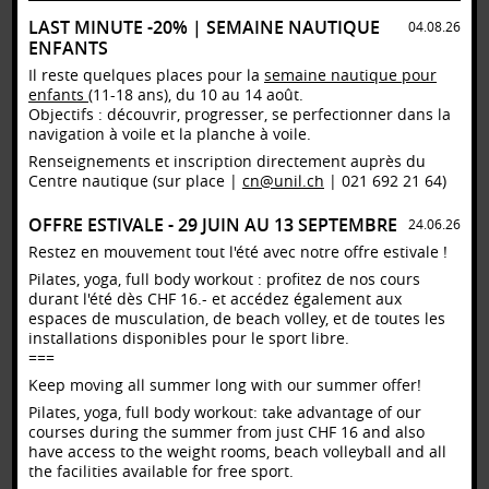
tous
, le service s’engage par ses actions à faire bouger le campus, en
LAST MINUTE -20% | SEMAINE NAUTIQUE
04.08.26
proposant pas moins de 130 activités physiques et sportives. .
ENFANTS
Le Service SSUE soutient également les projets portés par les étudiantes
Il reste quelques places pour la
semaine nautique pour
et les étudiants et accueille chaque année sur son site plus d’une dizaine
enfants
(11-18 ans), du 10 au 14 août.
d’événements.
Objectifs : découvrir, progresser, se perfectionner dans la
Une équipe professionnelle propose à la communauté de nombreuses
navigation à voile et la planche à voile.
prestations liées à la santé, comme des
massages
, de la
physiothérapie
ou encore des
bilans nutrition
, des
tests
et des
conseils
.
Renseignements et inscription directement auprès du
Porté par les valeurs d’
humanisme
et soucieux de cultiver l’
excellence
, le
Centre nautique (sur place |
cn@unil.ch
| 021 692 21 64)
Centre sportif de Dorigny est un lieu d’
inclusion
, de
convivialité
, de
découverte
, d’
apprentissage
et de
perfectionnement
, au sein duquel le
OFFRE ESTIVALE - 29 JUIN AU 13 SEPTEMBRE
24.06.26
partage
, l’
ouverture
, l’
amusement
, le
bien-être
et la
qualité de vie
jouent également un rôle primordial.
Restez en mouvement tout l'été avec notre offre estivale !
Les activités et les événements proposés par le Service Sport Santé
Pilates, yoga, full body workout : profitez de nos cours
UNIL+EPFL permettent de
développer des liens
, de
créer des synergies
durant l'été dès CHF 16.- et accédez également aux
et d’
entretenir le dialogue
entre les différents membres de la
espaces de musculation, de beach volley, et de toutes les
communauté académique lausannoise.
installations disponibles pour le sport libre.
Le service se positionne tel le trait d’union qui relie l’EPFL et l’UNIL et
===
invite les étudiantes et les étudiants autant que le personnel à se
Keep moving all summer long with our summer offer!
dépenser ensemble dans un environnement ouvert, partagé et
respectueux des différences.
Pilates, yoga, full body workout: take advantage of our
Mêlant
savoir-faire
et
infrastructures de qualité
, le Service SSUE offre
courses during the summer from just CHF 16 and also
un formidable lien entre les milieux académiques et les pratiques
have access to the weight rooms, beach volleyball and all
sportives. Le service est également à la pointe dans l’
encadrement des
the facilities available for free sport.
sportives et des sportifs de haut niveau
tout en permettant d’intégrer