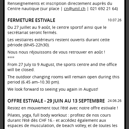
Renseignements et inscription directement auprès du
Centre nautique (sur place |
cn@unil.ch
| 021 692 21 64)
FERMETURE ESTIVALE
10.07.26
Du 27 juillet au 9 août, le centre sportif ainsi que le
secrétariat seront fermés.
Les vestiaires extérieurs restent ouverts durant cette
période (6h45-22h30).
Nous nous réjouissons de vous retrouver en août !
===
» Version française [pdf]
From 27 July to 9 August, the sports centre and the office
will be closed.
The outdoor changing rooms will remain open during this
period (6.45 am–10.30 pm).
We look forward to seeing you again in August!
OFFRE ESTIVALE - 29 JUIN AU 13 SEPTEMBRE
24.06.26
Restez en mouvement tout l'été avec notre offre estivale !
Pilates, yoga, full body workout : profitez de nos cours
durant l'été dès CHF 16.- et accédez également aux
espaces de musculation, de beach volley, et de toutes les