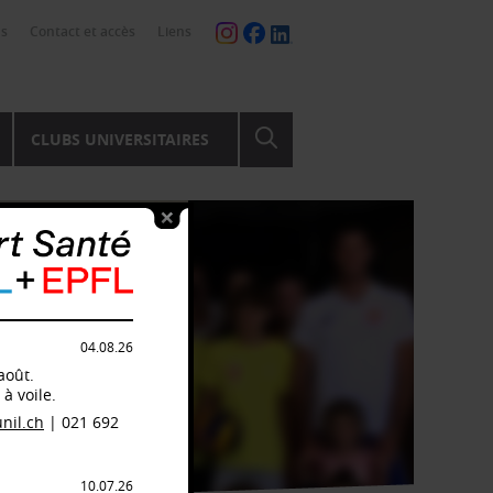
ns
Contact et accès
Liens
CLUBS UNIVERSITAIRES
04.08.26
août.
à voile.
nil.ch
| 021 692
10.07.26