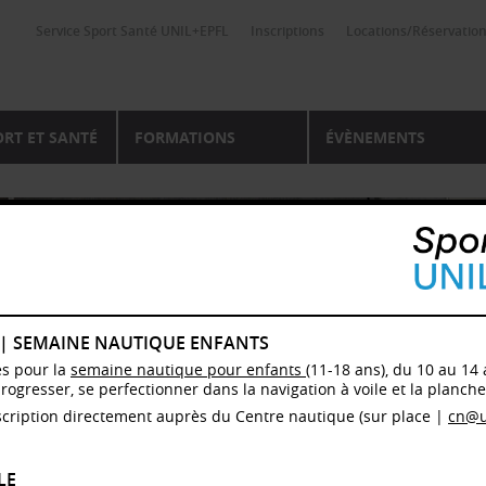
Service Sport Santé UNIL+EPFL
Inscriptions
Locations/Réservatio
ORT ET SANTÉ
FORMATIONS
ÉVÈNEMENTS
 | SEMAINE NAUTIQUE ENFANTS
es pour la
semaine nautique pour enfants
(11-18 ans), du 10 au 14 
progresser, se perfectionner dans la navigation à voile et la planche 
cription directement auprès du Centre nautique (sur place |
cn@u
LE