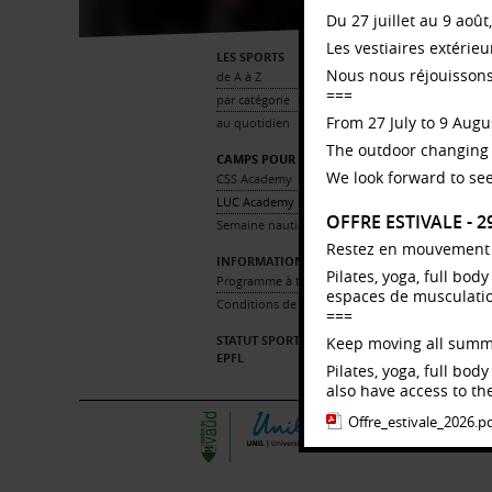
Du 27 juillet au 9 août
Les vestiaires extérie
LES SPORTS
Nous nous réjouissons
de A à Z
===
par catégorie
From 27 July to 9 Augus
au quotidien
L
The outdoor changing 
CAMPS POUR ENFANTS
In
We look forward to see
CSS Academy
LUC Academy
Dél
OFFRE ESTIVALE - 
Semaine nautique (11-18 ans)
Dis
Restez en mouvement to
INFORMATIONS PRATIQUES
Pilates, yoga, full bo
Programme à télécharger
espaces de musculation,
Conditions de participation
===
STATUT SPORTIF ÉLITE UNIL ET
Keep moving all summ
EPFL
Pilates, yoga, full bo
also have access to the
Offre_estivale_2026.p