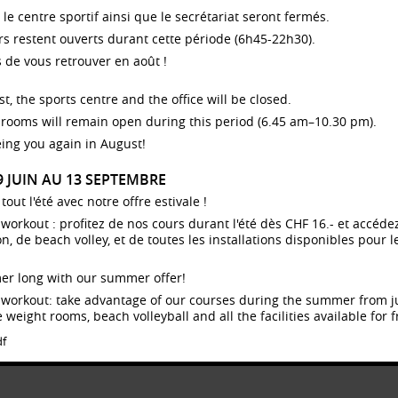
, le centre sportif ainsi que le secrétariat seront fermés.
urs restent ouverts durant cette période (6h45-22h30).
 de vous retrouver en août !
1 / Participant·e
2 / Infos
3 / Représentant·e
t, the sports centre and the office will be closed.
e
UC Academy / 11
édition du 10 au 14 août 2026
rooms will remain open during this period (6.45 am–10.30 pm).
scriptions terminées
ing you again in August!
ai d'inscription:
30.06.2026
29 JUIN AU 13 SEPTEMBRE
ponibilité:
19
ut l'été avec notre offre estivale !
dy workout : profitez de nos cours durant l'été dès CHF 16.- et accé
 de beach volley, et de toutes les installations disponibles pour le
er long with our summer offer!
dy workout: take advantage of our courses during the summer from 
 weight rooms, beach volleyball and all the facilities available for f
df
Contact
– Mentions légales [
UNIL
/
EPFL
]
– Login