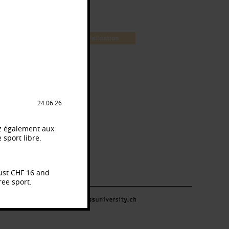
4 / Formule
5 / Validation
24.06.26
dez également aux
 sport libre.
just CHF 16 and
ree sport.