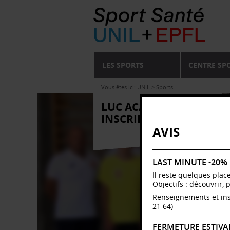
LES SPORTS
CENTRE SP
Vous êtes ici:
UNIL
>
Sports
LUC ACADEMY /
INSCRIPTION
AVIS
LAST MINUTE -20%
Il reste quelques plac
Objectifs : découvrir, 
Renseignements et ins
21 64)
FERMETURE ESTIVA