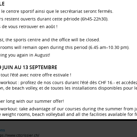
LE
, le centre sportif ainsi que le secrétariat seront fermés.
urs restent ouverts durant cette période (6h45-22h30).
ENNIS DE TABLE
 de vous retrouver en août !
scription
HORAIRE
t, the sports centre and the office will be closed.
atiquez le tennis de table dans un cadre sympathique
du 22.09 au 08.1
us l'oeil avisé de notre enseignant.
rooms will remain open during this period (6.45 am–10.30 pm).
2
MA
s cours sont tous niveaux.
S
LIEU
ing you again in August!
rifs
du 28.09 au 07.1
1
LU
29 JUIN AU 13 SEPTEMBRE
atuit avec carte d'étudiant·e ou carte d'accès Sport
S
LIEU
nté en cours de validité.
ut l'été avec notre offre estivale !
du 01.03 au 24.0
dy workout : profitez de nos cours durant l'été dès CHF 16.- et accé
nseignements
1
LU
 de beach volley, et de toutes les installations disponibles pour le
akim Suarez
S
LIEU
.suarez96@gmail.com
du 02.03 au 25.0
er long with our summer offer!
2
MA
marque
S
LIEU
dy workout: take advantage of our courses during the summer from 
 matériel est mis à disposition.
 weight rooms, beach volleyball and all the facilities available for f
sibilité d'intégrer une équipe du CTT Crissier, à tarif
férentiel.
df
ens
ps://www.cttcrissier.ch/