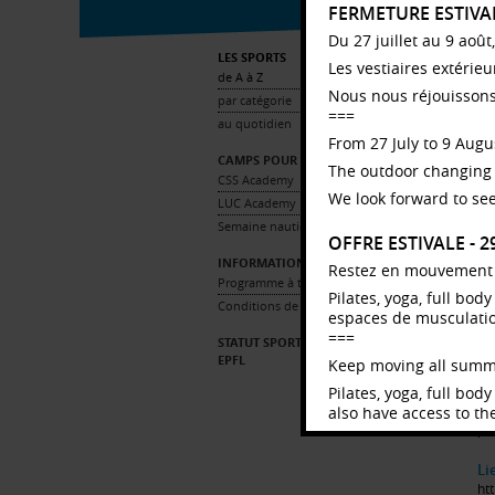
FERMETURE ESTIVA
Du 27 juillet au 9 août
LES SPORTS
Les vestiaires extérie
de A à Z
T
Nous nous réjouissons
par catégorie
===
au quotidien
De
From 27 July to 9 Augus
Pr
CAMPS POUR ENFANTS
so
The outdoor changing 
CSS Academy
Le
We look forward to see
LUC Academy
Ta
Semaine nautique (11-18 ans)
OFFRE ESTIVALE - 
Gr
Sa
INFORMATIONS PRATIQUES
Restez en mouvement to
Programme à télécharger
Pilates, yoga, full bo
Re
Conditions de participation
espaces de musculation,
Jo
jo
===
STATUT SPORTIF ÉLITE UNIL ET
EPFL
Keep moving all summ
Re
Pilates, yoga, full bo
Le
also have access to the
Pos
pré
Offre_estivale_2026.p
Li
htt