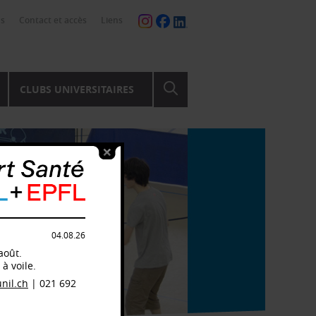
ns
Contact et accès
Liens
CLUBS UNIVERSITAIRES
04.08.26
août.
à voile.
nil.ch
| 021 692