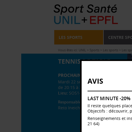
LES SPORTS
CENTRE SP
Vous êtes ici:
UNIL
>
Sports
>
Les sports
>
Les sp
TENNIS DE TABLE
PROCHAIN COURS
AVIS
Mardi 22 septembre 2026
de 20:15 à 22:15
Lieu:
SOS1-Salle 3
LAST MINUTE -20%
Responsable administratif
Il reste quelques plac
Reto Ineichen
Objectifs : découvrir, 
Renseignements et ins
21 64)