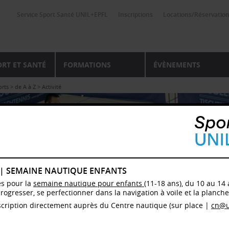
Service Sport Santé UNIL+EPFL
Inscriptions
Locations/Réservatio
ORT ET SANTÉ
FORMATIONS
ÉVÈNEMENTS
orts
>
de A à Z
>
Activité
 | SEMAINE NAUTIQUE ENFANTS
es pour la
semaine nautique pour enfants
(11-18 ans), du 10 au 14 
progresser, se perfectionner dans la navigation à voile et la planche 
cription directement auprès du Centre nautique (sur place |
cn@u