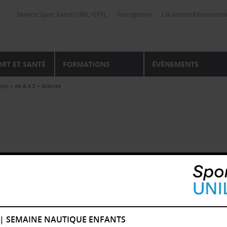
Service Sport Santé UNIL+EPFL
Inscriptions
Locations/Réservatio
ORT ET SANTÉ
FORMATIONS
ÉVÈNEMENTS
orts
>
de A à Z
>
Activité
 | SEMAINE NAUTIQUE ENFANTS