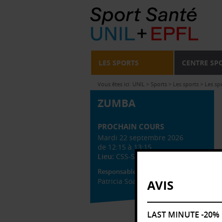
LES SPORTS
CENTRE SP
Vous êtes ici:
UNIL
>
Sports
>
Les sports
>
Les sp
ZUMBA
PROCHAIN COURS
Mardi 22 septembre 2026
de 12:15 à 13:15
Lieu:
CSS-Salle 4
Responsable administratif
Patricia Soave
AVIS
LAST MINUTE -20%