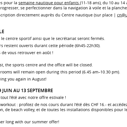
es pour la
semaine nautique pour enfants
(11-18 ans), du 10 au 14 
progresser, se perfectionner dans la navigation à voile et la planche 
cription directement auprès du Centre nautique (sur place |
cn@u
UMBA
LE
scription
HORAIRE
 zumba est un programme de danse et de remise en
, le centre sportif ainsi que le secrétariat seront fermés.
du 22.09 au 08.1
rme dynamique qui consiste à faire des mouvements
1
MA
urs restent ouverts durant cette période (6h45-22h30).
r des musiques latino-américaines. Par ses multiples
C
LIEU
enfaits, ce type d’entraînement permet de travailler
 de vous retrouver en août !
tre coordination, de brûler des calories tout en
du 25.09 au 11.1
gmentant votre niveau d’énergie. De plus, la danse et
1
VE
t, the sports centre and the office will be closed.
 musique sont réputées pour améliorer notre humeur
S
LIEU
 diminuer notre stress, faisant de la zumba la
rooms will remain open during this period (6.45 am–10.30 pm).
1
mbinaison idéale pour rester en forme tout en
VE
S
amusant sur des rythmes variés.
LIEU
ing you again in August!
du 02.03 au 25.0
 cours s’adresse à tous les niveaux de forme
29 JUIN AU 13 SEPTEMBRE
1
MA
ysique.
C
LIEU
ut l'été avec notre offre estivale !
rifs
du 05.03 au 28.0
dy workout : profitez de nos cours durant l'été dès CHF 16.- et accé
atuit avec carte d'étudiant·e ou carte d'accès Sport
1
VE
 de beach volley, et de toutes les installations disponibles pour le
nté en cours de validité.
S
LIEU
1
VE
er long with our summer offer!
nseignements
S
LIEU
tricia Soave