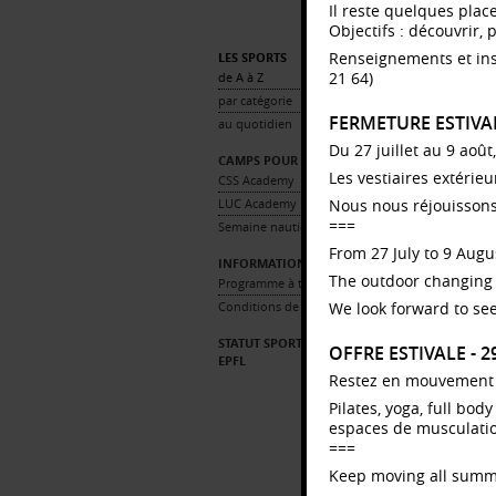
Il reste quelques plac
Objectifs : découvrir, 
Renseignements et ins
LES SPORTS
21 64)
de A à Z
Z
par catégorie
FERMETURE ESTIVA
au quotidien
De
La
Du 27 juillet au 9 août
CAMPS POUR ENFANTS
fo
Les vestiaires extérie
CSS Academy
su
bi
LUC Academy
Nous nous réjouissons
vo
===
Semaine nautique (11-18 ans)
au
From 27 July to 9 Augus
la
INFORMATIONS PRATIQUES
et
The outdoor changing 
Programme à télécharger
co
s’
Conditions de participation
We look forward to see
Ce
STATUT SPORTIF ÉLITE UNIL ET
OFFRE ESTIVALE - 
ph
EPFL
Restez en mouvement to
Ta
Pilates, yoga, full bo
Gr
espaces de musculation,
Sa
===
Keep moving all summ
Re
Pa