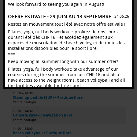
We look forward to seeing you again in August!
13:00 – 14:00
Football / Football +35
Rugby-Foot Chamberonne 1/2 terrain nord
OFFRE ESTIVALE - 29 JUIN AU 13 SEPTEMBRE
24.06.26
13:00 – 14:00
Restez en mouvement tout l'été avec notre offre estivale !
Beach volleyball / Pratique libre
Pilates, yoga, full body workout : profitez de nos cours
Beach volley 1
durant l'été dès CHF 16.- et accédez également aux
13:00 – 14:00
espaces de musculation, de beach volley, et de toutes les
Beach volleyball / Pratique libre
installations disponibles pour le sport libre.
Beach volley 3
===
13:00 – 14:00
Keep moving all summer long with our summer offer!
Basketball / Pratique libre à l'extérieur
Basket Entier
Pilates, yoga, full body workout: take advantage of our
courses during the summer from just CHF 16 and also
13:00 – 14:00
have access to the weight rooms, beach volleyball and all
Beach volleyball / Pratique libre
Beach volley 2
the facilities available for free sport.
13:30 – 14:30
Offre_estivale_2026.pdf
Stand up paddle (SUP) / Pratique libre
Centre nautique
13:30 – 14:30
Canoë & kayak / Navigation libre
Centre nautique
14:00 – 15:00
Beach volleyball / Pratique libre