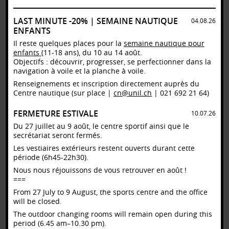
Planche à voile / Wing / Navigation libre / Planche à voile
Centre nautique
LAST MINUTE -20% | SEMAINE NAUTIQUE
04.08.26
12:00 – 13:45
ENFANTS
Voile / Navigation libre / Dériveur solitaire / RS aéro
Il reste quelques places pour la
semaine nautique pour
Centre nautique
enfants
(11-18 ans), du 10 au 14 août.
12:00 – 13:45
Objectifs : découvrir, progresser, se perfectionner dans la
Pump Foil / Navigation libre / Pump Foil
navigation à voile et la planche à voile.
Centre nautique
Renseignements et inscription directement auprès du
12:00 – 13:45
Centre nautique (sur place |
cn@unil.ch
| 021 692 21 64)
Voile / Navigation libre / Catamaran / Hobie Cat 18
Centre nautique
FERMETURE ESTIVALE
10.07.26
12:00 – 13:45
Voile / Navigation libre / Catamaran / RS 16
Du 27 juillet au 9 août, le centre sportif ainsi que le
Centre nautique
secrétariat seront fermés.
Les vestiaires extérieurs restent ouverts durant cette
12:15 – 13:15
Stand up paddle (SUP) / Pratique libre
période (6h45-22h30).
Centre nautique
Nous nous réjouissons de vous retrouver en août !
12:15 – 13:15
===
Canoë & kayak / Navigation libre
From 27 July to 9 August, the sports centre and the office
Centre nautique
will be closed.
13:00 – 14:00
The outdoor changing rooms will remain open during this
Football / Pratique libre
Central Ouest
period (6.45 am–10.30 pm).