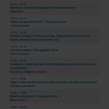
12:15 – 13:15
Workout / Gymstick workout (Inter-semestre)
SOS2-Salle 1
12:15 – 13:15
Stand up paddle (SUP) / Pratique libre
Centre nautique
12:15 – 13:15
Indoor Cycling / Indoor cycling - Intersemestre (avancé)
Galerie bâtiment SOS1 (accès entrée CSS)
12:15 – 13:15
Canoë & kayak / Navigation libre
Centre nautique
12:15 – 13:15
Natation / Inter-semestre intermédiaire-avancé (Piscine de
Chavannes)
Piscine du Collège de la Plaine
12:15 – 13:30
Yoga / Inter-semestre (avec abonnement et avec inscription)
CSS-Salle polyvalente
13:00 – 14:00
Beach volleyball / Pratique libre
Beach volley 2
13:00 – 14:00