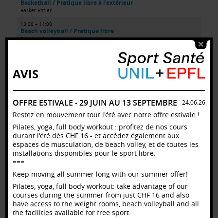
Basketball / Pratique libre à l'extérieur
Basket Entier
13:00 – 14:00
Beach volleyball / Pratique libre
Beach volley 1
13:00 – 14:00
Beach volleyball / Pratique libre
Beach volley 3
AVIS
13:30 – 14:30
Stand up paddle (SUP) / Pratique libre
Centre nautique
OFFRE ESTIVALE - 29 JUIN AU 13 SEPTEMBRE
24.06.26
13:30 – 14:30
Restez en mouvement tout l'été avec notre offre estivale !
Canoë & kayak / Navigation libre
Centre nautique
Pilates, yoga, full body workout : profitez de nos cours
durant l'été dès CHF 16.- et accédez également aux
14:00 – 15:00
espaces de musculation, de beach volley, et de toutes les
Beach volleyball / Pratique libre
Beach volley 2
installations disponibles pour le sport libre.
===
14:00 – 15:00
Basketball / Pratique libre à l'extérieur
Keep moving all summer long with our summer offer!
Basket Entier
Pilates, yoga, full body workout: take advantage of our
14:00 – 15:00
courses during the summer from just CHF 16 and also
Beach volleyball / Pratique libre
have access to the weight rooms, beach volleyball and all
Beach volley 1
the facilities available for free sport.