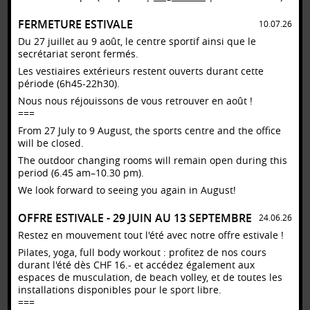
13:30 – 14:30
Canoë & kayak / Navigation libre
FERMETURE ESTIVALE
10.07.26
Centre nautique
Du 27 juillet au 9 août, le centre sportif ainsi que le
14:00 – 15:00
secrétariat seront fermés.
Beach volleyball / Pratique libre
Les vestiaires extérieurs restent ouverts durant cette
Beach volley 2
période (6h45-22h30).
14:00 – 15:00
Nous nous réjouissons de vous retrouver en août !
Beach volleyball / Pratique libre
Beach volley 1
===
From 27 July to 9 August, the sports centre and the office
14:00 – 15:00
Beach volleyball / Pratique libre
will be closed.
Beach volley 3
The outdoor changing rooms will remain open during this
14:00 – 15:00
period (6.45 am–10.30 pm).
Basketball / Pratique libre à l'extérieur
We look forward to seeing you again in August!
Basket Entier
14:00 – 15:45
OFFRE ESTIVALE - 29 JUIN AU 13 SEPTEMBRE
24.06.26
Planche à voile / Wing / Navigation libre / Planche à voile
Centre nautique
Restez en mouvement tout l'été avec notre offre estivale !
14:00 – 15:45
Pilates, yoga, full body workout : profitez de nos cours
Voile / Navigation libre / Catamaran / RS 16
durant l'été dès CHF 16.- et accédez également aux
Centre nautique
espaces de musculation, de beach volley, et de toutes les
installations disponibles pour le sport libre.
14:00 – 15:45
Voile / Navigation libre / Laser simple
===