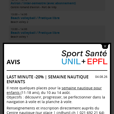
Aviron / Inter-semestre (avec abonnement)
Centre romand d'aviron - Port de Vidy
13:00 – 14:00
Beach volleyball / Pratique libre
Beach volley 2
13:00 – 14:00
Beach volleyball / Pratique libre
Beach volley 1
13:00 – 14:00
Beach volleyball / Pratique libre
Beach volley 3
13:00 – 14:00
AVIS
Basketball / Pratique libre à l'extérieur
Basket Entier
13:00 – 14:00
LAST MINUTE -20% | SEMAINE NAUTIQUE
04.08.26
Pole Sportive / Intersemestre payant (Intermédiaire)
ENFANTS
SOS1-Dojo
Il reste quelques places pour la
semaine nautique pour
13:00 – 14:00
Football / Football +35
enfants
(11-18 ans), du 10 au 14 août.
Football Lausanne Sud
Objectifs : découvrir, progresser, se perfectionner dans la
navigation à voile et la planche à voile.
13:30 – 14:30
Stand up paddle (SUP) / Pratique libre
Renseignements et inscription directement auprès du
Centre nautique
Centre nautique (sur place |
cn@unil.ch
| 021 692 21 64)