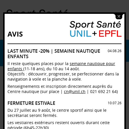
AVIS
LAST MINUTE -20% | SEMAINE NAUTIQUE
PLANNING PAR LIEU
04.08.26
ENFANTS
SOS1
Il reste quelques places pour la
semaine nautique pour
SOS2
enfants
(11-18 ans), du 10 au 14 août.
Centre Sport et Santé
Objectifs : découvrir, progresser, se perfectionner dans la
navigation à voile et la planche à voile.
Plein air
Extérieur
Renseignements et inscription directement auprès du
Centre nautique (sur place |
cn@unil.ch
| 021 692 21 64)
FERMETURE ESTIVALE
10.07.26
MERCREDI 8 JUILLET
07.07.2026
09.07.2026
2026
Du 27 juillet au 9 août, le centre sportif ainsi que le
secrétariat seront fermés.
SOS1-Salle 3
SOS1-Salle 2
SOS1-Sall
Les vestiaires extérieurs restent ouverts durant cette
période (6h45-22h30).
16:00 à 22:00
16:00 à 22:00
16:00 à 2