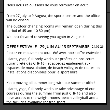
Fermeture des salles
Fermeture des salles
Fermeture
Nous nous réjouissons de vous retrouver en août !
===
From 27 July to 9 August, the sports centre and the office
will be closed.
The outdoor changing rooms will remain open during this
Contact
– Mentions légales [
UNIL
/
EPFL
]
– Login
period (6.45 am–10.30 pm).
We look forward to seeing you again in August!
OFFRE ESTIVALE - 29 JUIN AU 13 SEPTEMBRE
24.06.26
Restez en mouvement tout l'été avec notre offre estivale !
Pilates, yoga, full body workout : profitez de nos cours
durant l'été dès CHF 16.- et accédez également aux
espaces de musculation, de beach volley, et de toutes les
installations disponibles pour le sport libre.
===
Keep moving all summer long with our summer offer!
Pilates, yoga, full body workout: take advantage of our
courses during the summer from just CHF 16 and also
have access to the weight rooms, beach volleyball and all
the facilities available for free sport.
Offre_estivale_2026.pdf