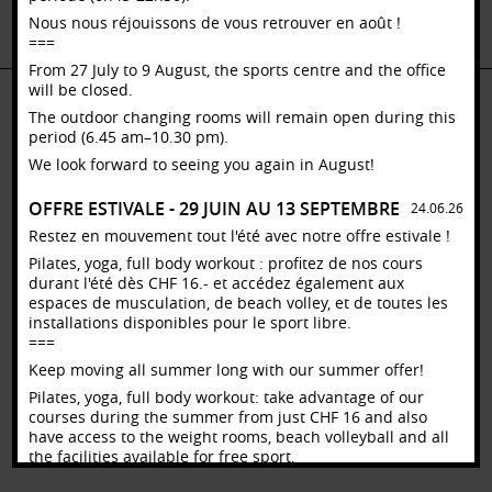
SALLES FERMÉES -
SALLES FERMÉES -
SALLES F
Nous nous réjouissons de vous retrouver en août !
VACANCES D'ETE
VACANCES D'ETE
VACANCES
===
From 27 July to 9 August, the sports centre and the office
will be closed.
The outdoor changing rooms will remain open during this
period (6.45 am–10.30 pm).
Contact
– Mentions légales [
UNIL
/
EPFL
]
– Login
We look forward to seeing you again in August!
OFFRE ESTIVALE - 29 JUIN AU 13 SEPTEMBRE
24.06.26
Restez en mouvement tout l'été avec notre offre estivale !
Pilates, yoga, full body workout : profitez de nos cours
durant l'été dès CHF 16.- et accédez également aux
espaces de musculation, de beach volley, et de toutes les
installations disponibles pour le sport libre.
===
Keep moving all summer long with our summer offer!
Pilates, yoga, full body workout: take advantage of our
courses during the summer from just CHF 16 and also
have access to the weight rooms, beach volleyball and all
the facilities available for free sport.
Offre_estivale_2026.pdf