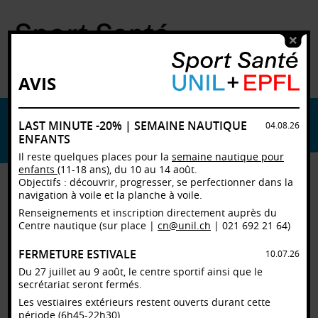
AVIS
LAST MINUTE -20% | SEMAINE NAUTIQUE
PLANNING PAR LIEU
04.08.26
ENFANTS
SOS1
Il reste quelques places pour la
semaine nautique pour
SOS2
enfants
(11-18 ans), du 10 au 14 août.
Centre Sport et Santé
Objectifs : découvrir, progresser, se perfectionner dans la
navigation à voile et la planche à voile.
Plein air
Extérieur
Renseignements et inscription directement auprès du
Centre nautique (sur place |
cn@unil.ch
| 021 692 21 64)
FERMETURE ESTIVALE
10.07.26
SAMEDI 9 AOÛT 2025
08.08.2025
10.08.2025
Du 27 juillet au 9 août, le centre sportif ainsi que le
Smart Pavillon
SOS1-musculation
SOS1-Sall
secrétariat seront fermés.
connectée
Les vestiaires extérieurs restent ouverts durant cette
période (6h45-22h30).
07:00 à 23:59
07:00 à 23:59
07:00 à 2