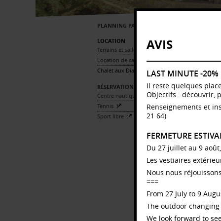
PLANNING PAR LIEU
C
AVIS
LOCATION
Terrains et salles
Location de casiers
Chalet aux Diablerets
LAST MINUTE -20%
Lu
Il reste quelques plac
RÉSERVATIONS
Objectifs : découvrir, 
Centre nautique
Tennis
Renseignements et ins
21 64)
Sport libre
D
Ch
FERMETURE ESTIVA
bo
Du 27 juillet au 9 août
Le
se
Les vestiaires extérie
pel
Nous nous réjouissons
Le
===
É
From 27 July to 9 Augus
RE
The outdoor changing 
We look forward to see