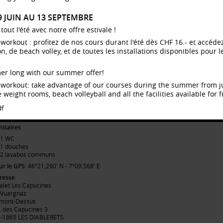
R ÉTAGE (25 LITS)
29 JUIN AU 13 SEPTEMBRE
Chambre 4 lits, avec douche et lavabo
ut l'été avec notre offre estivale !
Chambre 4 lits
Chambre 5 lits
dy workout : profitez de nos cours durant l'été dès CHF 16.- et accé
Dortoir 12 lits (6 lits superposés)
 de beach volley, et de toutes les installations disponibles pour le
nitaires
4 WC
er long with our summer offer!
3 douches
dy workout: take advantage of our courses during the summer from 
4 lavabos communs
 weight rooms, beach volleyball and all the facilities available for f
 ÉTAGE (16 LITS)
df
Dortoir 6 lits (3 lits superposés)
Dortoir 10 lits (4 lits + 3 lits superposés)
nitaires
1 WC
1 douches
2 lavabos communs
ur le GPS:
46°21,290' N - 7°09.568' E
resse
alet Les Capucines
 Vuargnaz
mont-Dessus
. des Capucines 3
-1865 LES DIABLERETS