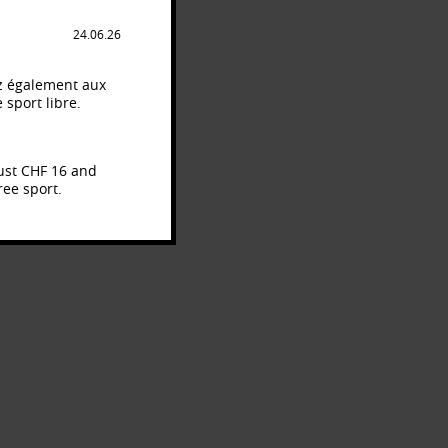
24.06.26
dez également aux
 sport libre.
just CHF 16 and
ree sport.