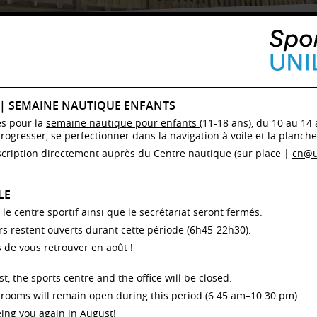
ALENDRIER OCCUPATION / CHALET "LES CAPUCINES"

du 03.08.2026 au 09.08.2026
 | SEMAINE NAUTIQUE ENFANTS
. 03.08.26
Ma. 04.08.26
Me. 05.08.26
Je. 06.08.26
Ve. 07.08.26
Sa. 08.08.26
Di. 09.08.
es pour la
semaine nautique pour enfants
(11-18 ans), du 10 au 14 
progresser, se perfectionner dans la navigation à voile et la planche 
cription directement auprès du Centre nautique (sur place |
cn@u
ESCRIPTIF
alet construit en 1729 au lieu dit "En la Vuargnaz", construction traditionnelle en
LE
is, mur en moellons et tavillons.
, le centre sportif ainsi que le secrétariat seront fermés.
 chalet est aménagé pour la réception de colonies ou groupes : dortoirs, cuisine
mi professionnelle, sanitaires récemment rénovés, literie neuve et chauffage aux
urs restent ouverts durant cette période (6h45-22h30).
lets.
 de vous retrouver en août !
 chalet est accessible en voiture, 8 places de parc privées.
QUIPEMENTS
t, the sports centre and the office will be closed.
Z-DE-CHAUSSÉE
rooms will remain open during this period (6.45 am–10.30 pm).
Hall d'entrée indépendant et vestiaire pour vestes et chaussures
ing you again in August!
Cuisine avec entrée indépendante et réfectoire-séjour avec cheminée