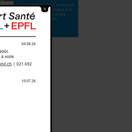
Le chalet n'est pas mis en location
les week-ends de décembre à mi-
avril (camps de ski du service
Sport Santé UNIL+EPFL).
Tarifs location

04.08.26
26
août.
à voile.
nil.ch
| 021 692
10.07.26