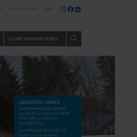
ns
Contact et accès
Liens
CLUBS UNIVERSITAIRES
LOCATION, TARIFS
Exclusivement par courriel
auprès du service Sport Santé
UNIL+EPFL, à l’adresse
sports@unil.ch
.
Le chalet peut être loué à la
nuitée ou à la semaine.