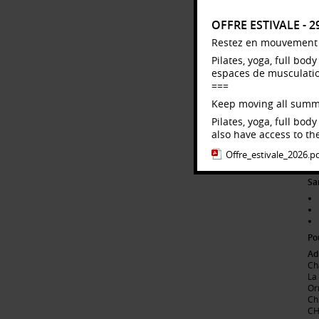
1E
OFFRE ESTIVALE - 
Restez en mouvement to
Pilates, yoga, full bo
espaces de musculation,
Sa
===
Keep moving all summ
Pilates, yoga, full bo
also have access to the
2e
Offre_estivale_2026.p
Sa
Po
Ad
Ch
La
Or
Ch
CH