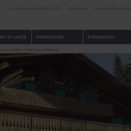
Service Sport Santé UNIL+EPFL
Inscriptions
Locations/Réservatio
ORT ET SANTÉ
FORMATIONS
ÉVÈNEMENTS
ions
>
Location
>
Chalet aux Diablerets