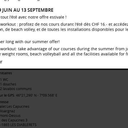
R ÉTAGE (25 LITS)
29 JUIN AU 13 SEPTEMBRE
Chambre 4 lits, avec douche et lavabo
ut l'été avec notre offre estivale !
Chambre 4 lits
Chambre 5 lits
dy workout : profitez de nos cours durant l'été dès CHF 16.- et accé
Dortoir 12 lits (6 lits superposés)
 de beach volley, et de toutes les installations disponibles pour le
nitaires
4 WC
er long with our summer offer!
3 douches
dy workout: take advantage of our courses during the summer from 
4 lavabos communs
 weight rooms, beach volleyball and all the facilities available for f
 ÉTAGE (16 LITS)
df
Dortoir 6 lits (3 lits superposés)
Dortoir 10 lits (4 lits + 3 lits superposés)
nitaires
1 WC
1 douches
2 lavabos communs
ur le GPS:
46°21,290' N - 7°09.568' E
resse
alet Les Capucines
 Vuargnaz
mont-Dessus
. des Capucines 3
-1865 LES DIABLERETS