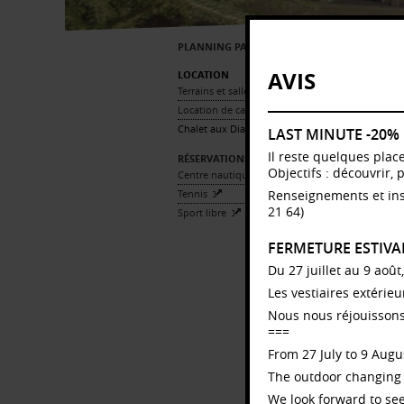
PLANNING PAR LIEU
C
AVIS
LOCATION
Terrains et salles
Location de casiers
Chalet aux Diablerets
LAST MINUTE -20%
Lu
Il reste quelques plac
RÉSERVATIONS
Objectifs : découvrir, 
Centre nautique
Tennis
Renseignements et ins
21 64)
Sport libre
D
Ch
FERMETURE ESTIVA
bo
Du 27 juillet au 9 août
Le
se
Les vestiaires extérie
pel
Nous nous réjouissons
Le
===
É
From 27 July to 9 Augus
RE
The outdoor changing 
We look forward to see