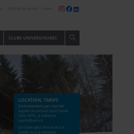
ns
Contact et accès
Liens
CLUBS UNIVERSITAIRES
LOCATION, TARIFS
Exclusivement par courriel
auprès du service Sport Santé
UNIL+EPFL, à l’adresse
sports@unil.ch
.
Le chalet peut être loué à la
nuitée ou à la semaine.