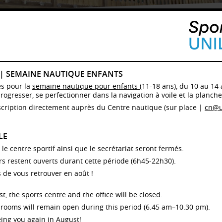
ALENDRIER OCCUPATION / CHALET "LES CAPUCINES"

du 03.08.2026 au 09.08.2026
 | SEMAINE NAUTIQUE ENFANTS
. 03.08.26
Ma. 04.08.26
Me. 05.08.26
Je. 06.08.26
Ve. 07.08.26
Sa. 08.08.26
Di. 09.08.
es pour la
semaine nautique pour enfants
(11-18 ans), du 10 au 14 
progresser, se perfectionner dans la navigation à voile et la planche 
cription directement auprès du Centre nautique (sur place |
cn@u
ESCRIPTIF
alet construit en 1729 au lieu dit "En la Vuargnaz", construction traditionnelle en
LE
is, mur en moellons et tavillons.
, le centre sportif ainsi que le secrétariat seront fermés.
 chalet est aménagé pour la réception de colonies ou groupes : dortoirs, cuisine
mi professionnelle, sanitaires récemment rénovés, literie neuve et chauffage aux
urs restent ouverts durant cette période (6h45-22h30).
lets.
 de vous retrouver en août !
 chalet est accessible en voiture, 8 places de parc privées.
QUIPEMENTS
t, the sports centre and the office will be closed.
Z-DE-CHAUSSÉE
rooms will remain open during this period (6.45 am–10.30 pm).
Hall d'entrée indépendant et vestiaire pour vestes et chaussures
ing you again in August!
Cuisine avec entrée indépendante et réfectoire-séjour avec cheminée