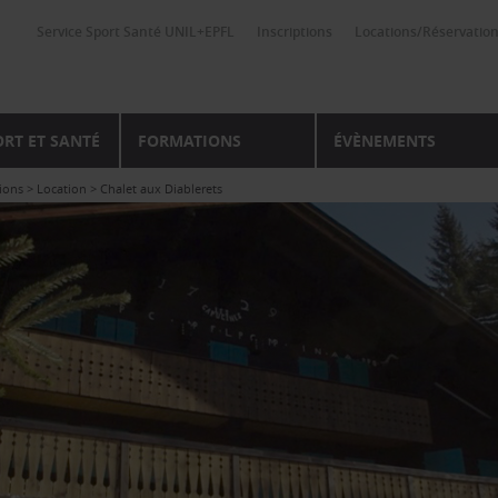
Service Sport Santé UNIL+EPFL
Inscriptions
Locations/Réservatio
ORT ET SANTÉ
FORMATIONS
ÉVÈNEMENTS
ions
>
Location
>
Chalet aux Diablerets