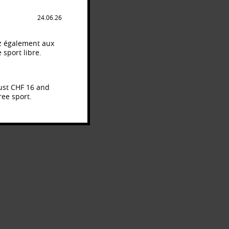
24.06.26
dez également aux
 sport libre.
just CHF 16 and
ree sport.