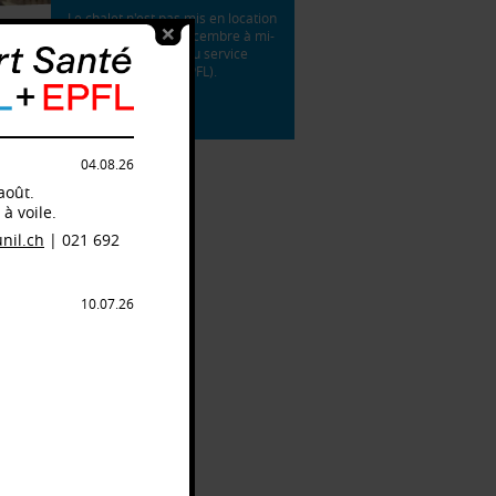
Le chalet n'est pas mis en location
les week-ends de décembre à mi-
avril (camps de ski du service
Sport Santé UNIL+EPFL).
Tarifs location

04.08.26
26
août.
à voile.
nil.ch
| 021 692
10.07.26